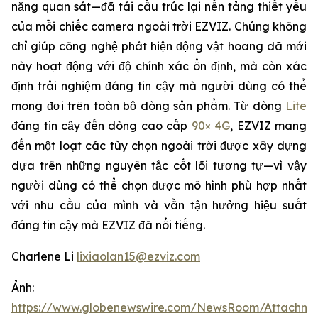
năng quan sát—đã tái cấu trúc lại nền tảng thiết yếu
của mỗi chiếc camera ngoài trời EZVIZ. Chúng không
chỉ giúp công nghệ phát hiện động vật hoang dã mới
này hoạt động với độ chính xác ổn định, mà còn xác
định trải nghiệm đáng tin cậy mà người dùng có thể
mong đợi trên toàn bộ dòng sản phẩm. Từ dòng
Lite
đáng tin cậy đến dòng cao cấp
90× 4G
, EZVIZ mang
đến một loạt các tùy chọn ngoài trời được xây dựng
dựa trên những nguyên tắc cốt lõi tương tự—vì vậy
người dùng có thể chọn được mô hình phù hợp nhất
với nhu cầu của mình và vẫn tận hưởng hiệu suất
đáng tin cậy mà EZVIZ đã nổi tiếng.
Charlene Li
lixiaolan15@ezviz.com
Ảnh:
https://www.globenewswire.com/NewsRoom/Attachme