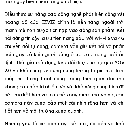
mối nguy hiểm tiềm tàng xuất hiện.
Điều thực sự nâng cao công nghệ phát hiện động vật
hoang dã của EZVIZ chính là nền tảng ngoài trời
mạnh mẽ hơn được tích hợp vào dòng sản phẩm. Kết
nối đáng tin cậy là ưu tiên hàng đầu: với Wi-Fi 6 và 4G
chuyển đổi tự động, camera vẫn giữ kết nối và phản
hồi ngay cả khi người dùng ở xa các mạng lưới ổn
định. Thời gian sử dụng kéo dài được hỗ trợ qua AOV
2.0 và khả năng sử dụng năng lượng từ pin mặt trời,
giúp hệ thống hoạt động trong thời gian dài mà
không cần bảo trì nhiều. Và với khả năng chụp hình độ
nét cao kết hợp với cơ chế xoay mượt mà và xa, các
camera này cung cấp một cái nhìn rộng hơn và chi
tiết hơn về môi trường xung quanh.
Những yếu tố cơ bản này—kết nối, độ bền và khả