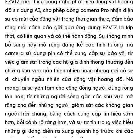
EZVIZ giới thiệu công nghệ phát hiện động vật hoang
dã sử dụng AI, cho phép dòng camera Pro nhận diện
sự có mặt của động vật trong thời gian thực, đảm bảo
rằng mỗi cảnh báo gửi qua ứng dụng EZVIZ là kịp
thời, có liên quan và có thể hành động. Sự thông minh
bổ sung này mở rộng đáng kể các tình huống mà
camera sử dụng pin có thể cung cấp sự bảo vệ, từ
việc giám sát trong các hộ gia đình thông thường đến
những khu vực gần thiên nhiên hoặc những nơi có sự
di chuyển ngẫu nhiên của động vật hoang dã. Nó
mang lại sự yên tâm cho cộng đồng người dùng rộng
lớn hơn, từ những người sống gần các khu vực mở
rộng cho đến những người giám sát các không gian
ngoài trời chung, bằng cách cung cấp tín hiệu sớm
hơn, bối cảnh rõ ràng hơn, và sự tự tin trong việc hiểu
những gì đang diễn ra xung quanh họ trước khi các